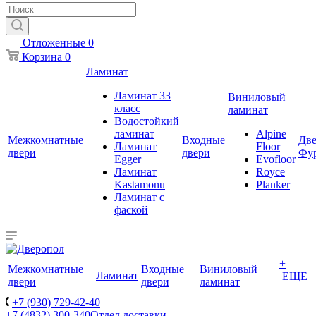
Отложенные
0
Корзина
0
Ламинат
Ламинат 33
Виниловый
класс
ламинат
Водостойкий
ламинат
Alpine
Межкомнатные
Входные
Две
Ламинат
Floor
двери
двери
Фу
Egger
Evofloor
Ламинат
Royce
Kastamonu
Planker
Ламинат с
фаской
+
Межкомнатные
Входные
Виниловый
Ламинат
ЕЩЕ
двери
двери
ламинат
+7 (930) 729-42-40
+7 (4832) 300-340
Отдел доставки