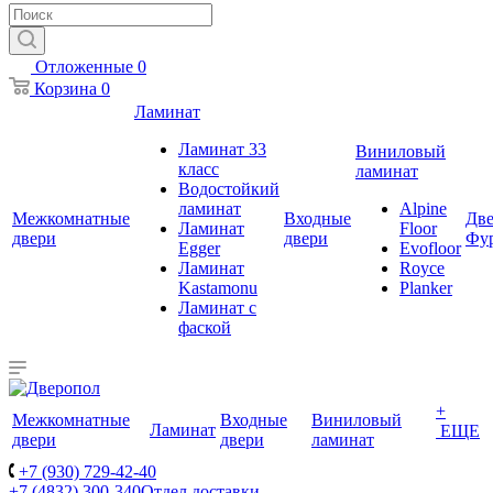
Отложенные
0
Корзина
0
Ламинат
Ламинат 33
Виниловый
класс
ламинат
Водостойкий
ламинат
Alpine
Межкомнатные
Входные
Две
Ламинат
Floor
двери
двери
Фу
Egger
Evofloor
Ламинат
Royce
Kastamonu
Planker
Ламинат с
фаской
+
Межкомнатные
Входные
Виниловый
Ламинат
ЕЩЕ
двери
двери
ламинат
+7 (930) 729-42-40
+7 (4832) 300-340
Отдел доставки